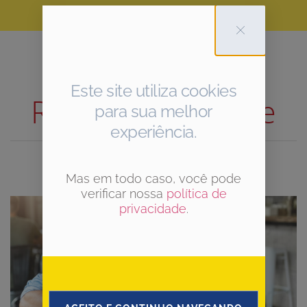
Etiqueta:
Este site utiliza cookies
Responsabilidade
para sua melhor
experiência.
Mas em todo caso, você pode
verificar nossa
política de
privacidade
.