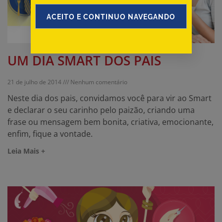
ACEITO E CONTINUO NAVEGANDO
UM DIA SMART DOS PAIS
21 de julho de 2014
Nenhum comentário
Neste dia dos pais, convidamos você para vir ao Smart
e declarar o seu carinho pelo paizão, criando uma
frase ou mensagem bem bonita, criativa, emocionante,
enfim, fique a vontade.
Leia Mais +