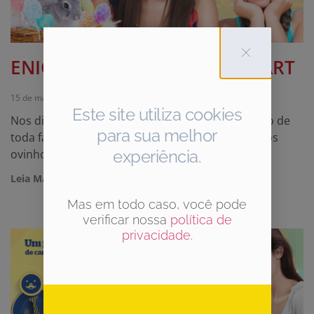
ENIGMAS DE PÁSCOA NO SMART
15 de março de 2015
Nenhum comentário
Este site utiliza cookies
Nos dias 01 e 02 de abril, você vem acompanhado de
para sua melhor
toda famí­lia ao Smart e procura a coelha, busca os
ovinhos de chocolate e se diverte em famí­lia.
experiência.
Leia Mais +
Mas em todo caso, você pode
verificar nossa
política de
privacidade
.