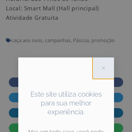
Local: Smart Mall (Hall principal)
Atividade Gratuita
caça aos ovos
,
campanhas
,
Páscoa
,
promoção
Compartilhe!
Este site utiliza cookies
para sua melhor
experiência.
Mas em todo caso, você pode