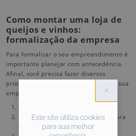
Como montar uma loja de
queijos e vinhos:
formalização da empresa
Para formalizar o seu empreendimento é
importante planejar com antecedência.
Afinal, você precisa fazer diversos
processos burocráticos para registrar sua
empresa, incluindo:
Obter o seu CNPJ;
Registrar sua empresa na prefeitura
Este site utiliza cookies
para sua melhor
e junta comercial local;
experiência.